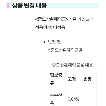
상품 변경 내용
<중도상환해약금>
기존 가입고객
적용여부: 미적용
변경 전
* 중도상환해약금율
중도상환해약금율 내용
담보종
고정
변동
류
순수신
0.04%
용