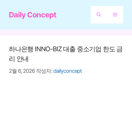
컨
Daily Concept
텐
메
츠
뉴
로
건
하나은행 INNO-BIZ 대출 중소기업 한도 금
너
리 안내
뛰
2월 6, 2026
작성자:
dailyconcept
기