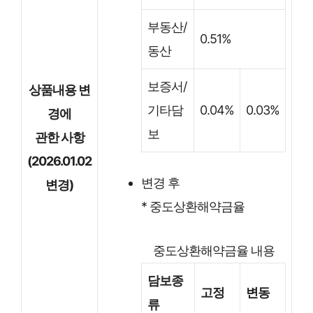
부동산/
0.51%
동산
보증서/
상품내용 변
기타담
0.04%
0.03%
경에
보
관한 사항
(2026.01.02
변경 후
변경)
* 중도상환해약금율
중도상환해약금율 내용
담보종
고정
변동
류