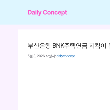
컨
텐
Daily Concept
츠
로
건
너
부산은행 BNK주택연금 지킴이 
뛰
기
5월 8, 2026
작성자:
dailyconcept