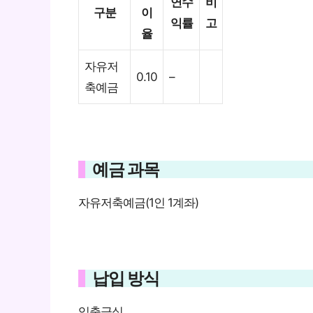
연수
비
구분
이
익률
고
율
자유저
0.10
–
축예금
예금 과목
자유저축예금(1인 1계좌)
납입 방식
입출금식