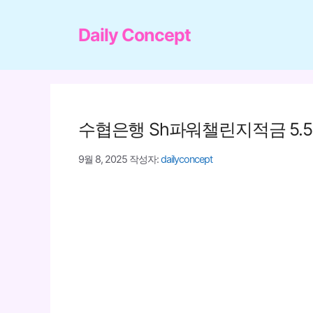
컨
텐
Daily Concept
츠
로
건
너
수협은행 Sh파워챌린지적금 5.5
뛰
기
9월 8, 2025
작성자:
dailyconcept