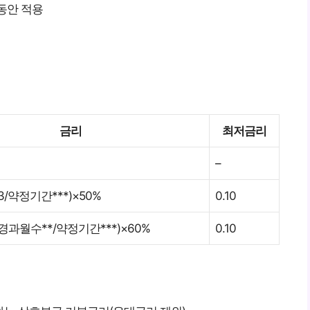
동안 적용
금리
최저금리
–
/약정기간***)×50%
0.10
경과월수**/약정기간***)×60%
0.10