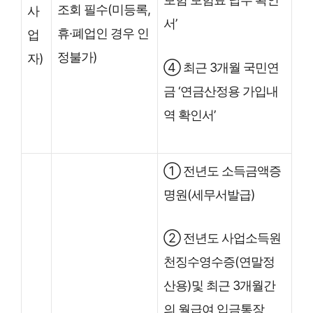
조회 필수(미등록,
사
서’
휴·폐업인 경우 인
업
정불가)
자)
④ 최근 3개월 국민연
금 ‘연금산정용 가입내
역 확인서’
① 전년도 소득금액증
명원(세무서발급)
② 전년도 사업소득원
천징수영수증(연말정
산용)및 최근 3개월간
의 월급여 입금통장