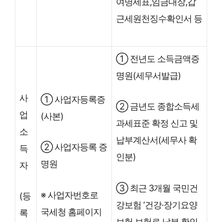
여명세표,임금대장,갑
근세원천징수확인서 등
① 전년도 소득금액증
명원(세무서발급)
사
① 사업자등록증
② 금년도 종합소득세
업
(사본)
과세표준 확정 신고 및
소
납부계산서(세무사 확
② 사업자등록 증
득
인분)
명원
자
③ 최근 3개월 국민건
※ 사업자번호로
(등
강보험 ‘건강·장기요양
국세청 홈페이지
록
보험 보험료 납부 확인