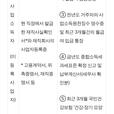
사
업
③ 전년도 거주자의 사
소
현 직장에서 발급
업소득원천징수 영수증
득
한 재직사실확인
및 최근 3개월간의 월급
자
서*와 재직회사의
여 입금 통장
사업자등록증
(미
④ 금년도 종합소득세
등
* 고용계약서, 위
과세표준 확정 신고 및
록
촉증명서, 재직증
납부계산서(세무사 확
사
명서 등
인분)
업
⑤ 최근 3개월 국민건
자)
강보험 ‘건강·장기 요양