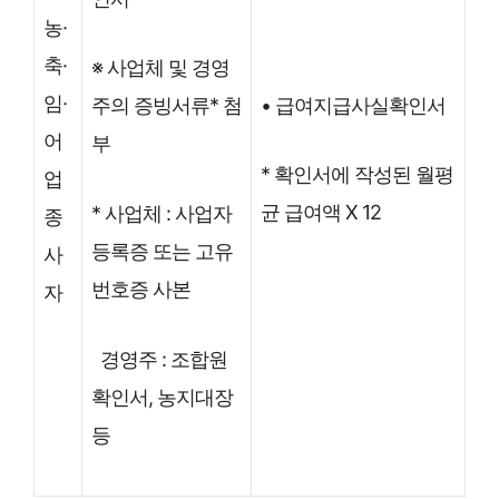
농·
축·
※ 사업체 및 경영
임·
• 급여지급사실확인서
주의 증빙서류* 첨
어
부
* 확인서에 작성된 월평
업
균 급여액 X 12
* 사업체 : 사업자
종
등록증 또는 고유
사
번호증 사본
자
경영주 : 조합원
확인서, 농지대장
등