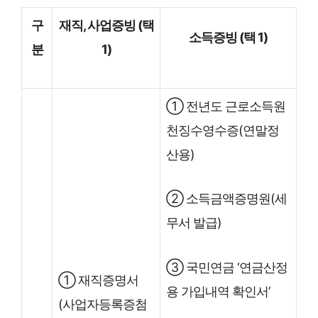
구
재직, 사업증빙 (택
소득증빙 (택 1)
분
1)
① 전년도 근로소득원
천징수영수증(연말정
산용)
② 소득금액증명원(세
무서 발급)
③ 국민연금 ‘연금산정
① 재직증명서
용 가입내역 확인서’
(사업자등록증첨