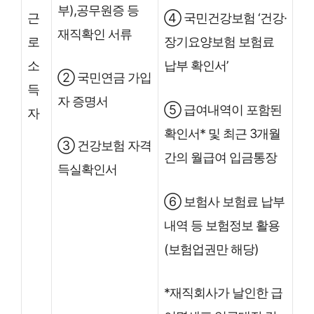
부),공무원증 등
근
④ 국민건강보험 ‘건강·
재직확인 서류
로
장기요양보험 보험료
소
납부 확인서’
② 국민연금 가입
득
자 증명서
⑤ 급여내역이 포함된
자
확인서* 및 최근 3개월
③ 건강보험 자격
간의 월급여 입금통장
득실확인서
⑥ 보험사 보험료 납부
내역 등 보험정보 활용
(보험업권만 해당)
*재직회사가 날인한 급