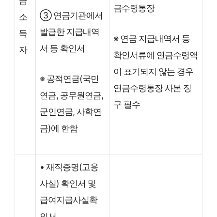
금
금수령통장
③ 연금기관에서
소
발급한 지급내역
득
※ 연금 지급내역서 등
서 등 확인서
자
확인서류에 연금수령액
이 표기되지 않는 경우
※ 공적연금(국민
연금수령통장 사본 징
연금, 공무원연금,
구 필수
군인연금, 사학연
금)에 한함
• 재직증명(고용
사실) 확인서 및
급여지급사실확
인서