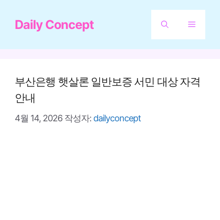
컨
Daily Concept
텐
메
츠
뉴
로
건
부산은행 햇살론 일반보증 서민 대상 자격
너
안내
뛰
4월 14, 2026
작성자:
dailyconcept
기