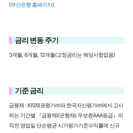
(
부산은행 홈페이지
)
금리 변동 주기
3개월, 6개월, 12개월(고정금리는 해당사항없음)
기준 금리
금융채 : KIS채권평가㈜와 한국자산평가㈜에서 고시
하는 기간별 『금융채Ⅰ(은행채) 무보증AAA등급』의
직전 영업일 단순평균 시가평가기준수익률에 신규