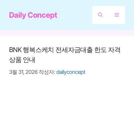
컨
Daily Concept
텐
메
츠
뉴
로
건
BNK 행복스케치 전세자금대출 한도 자격
너
상품 안내
뛰
3월 31, 2026
작성자:
dailyconcept
기