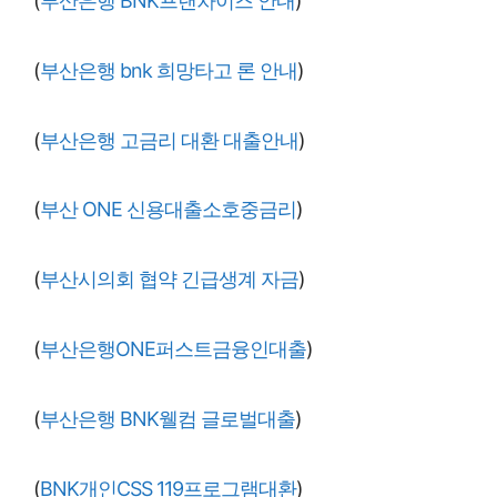
(
부산은행 BNK프랜차이즈 안내
)
(
부산은행 bnk 희망타고 론 안내
)
(
부산은행 고금리 대환 대출안내
)
(
부산 ONE 신용대출소호중금리
)
(
부산시의회 협약 긴급생계 자금
)
(
부산은행ONE퍼스트금융인대출
)
(
부산은행 BNK웰컴 글로벌대출
)
(
BNK개인CSS 119프로그램대환
)