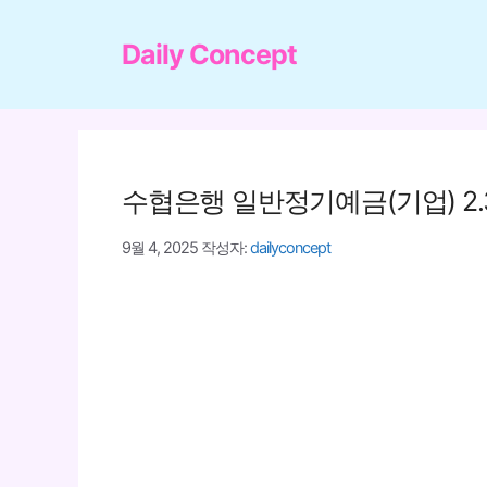
컨
텐
Daily Concept
츠
로
건
너
수협은행 일반정기예금(기업) 2.
뛰
기
9월 4, 2025
작성자:
dailyconcept