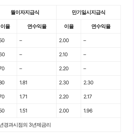
월이자지급식
만기일시지급식
이율
연수익율
이율
연수익율
.50
–
2.00
–
.60
–
2.10
–
.70
–
2.20
–
.80
1.81
2.30
2.30
.70
1.71
2.20
2.17
.50
1.51
2.00
1.96
3년경과시점의 3년제금리