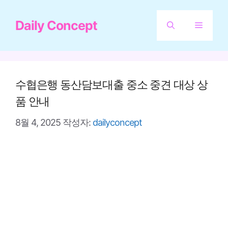
컨
Daily Concept
텐
메
츠
뉴
로
건
수협은행 동산담보대출 중소 중견 대상 상
너
품 안내
뛰
8월 4, 2025
작성자:
dailyconcept
기