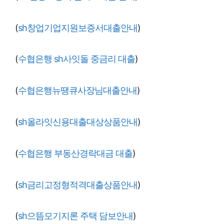
(
sh창업기업지원보증서대출안내
)
(
수협은행 sh사잇돌 중금리 대출
)
(
수협은행뉴땡큐사장님대출안내
)
(
sh올라잇신용대출대상상품안내
)
(
수협은행 부동산경락대금 대출
)
(
sh금리고정형적격대출상품안내
)
(
sh으뜸모기지론 주택 담보안내
)