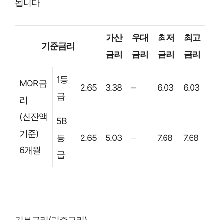
됩니다
가산
우대
최저
최고
기준금리
금리
금리
금리
금리
1등
MOR금
2.65
3.38
–
6.03
6.03
급
리
(신잔액
5B
기준)
등
2.65
5.03
–
7.68
7.68
6개월
급
기본금리(기준금리)