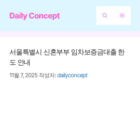
컨
Daily Concept
텐
메
츠
뉴
로
건
서울특별시 신혼부부 임차보증금대출 한
너
도 안내
뛰
11월 7, 2025
작성자:
dailyconcept
기