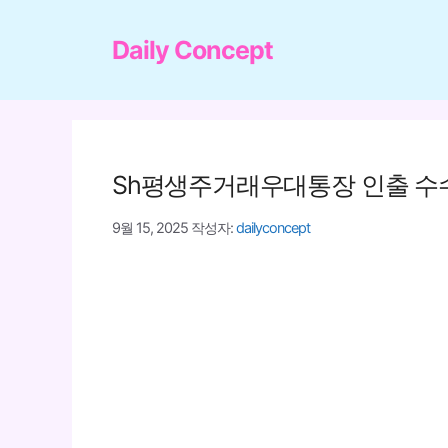
컨
텐
Daily Concept
츠
로
건
너
Sh평생주거래우대통장 인출 수
뛰
기
9월 15, 2025
작성자:
dailyconcept