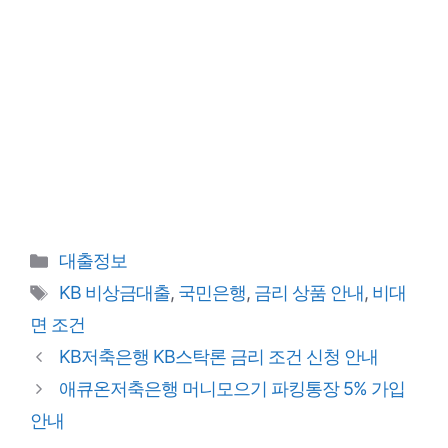
카
대출정보
테
태
KB 비상금대출
,
국민은행
,
금리 상품 안내
,
비대
고
그
면 조건
리
KB저축은행 KB스탁론 금리 조건 신청 안내
애큐온저축은행 머니모으기 파킹통장 5% 가입
안내