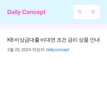
컨
Daily Concept
텐
메
츠
뉴
로
건
KB 비상금대출 비대면 조건 금리 상품 안내
너
2월 20, 2024
작성자:
dailyconcept
뛰
기