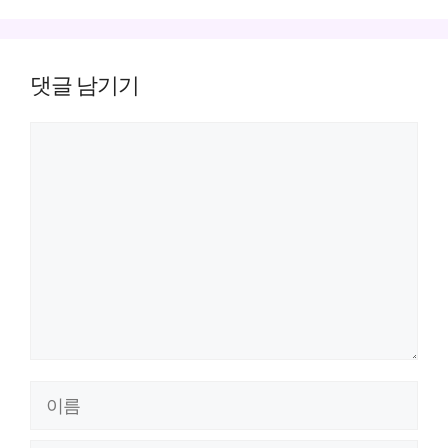
댓글 남기기
댓
글
이
름