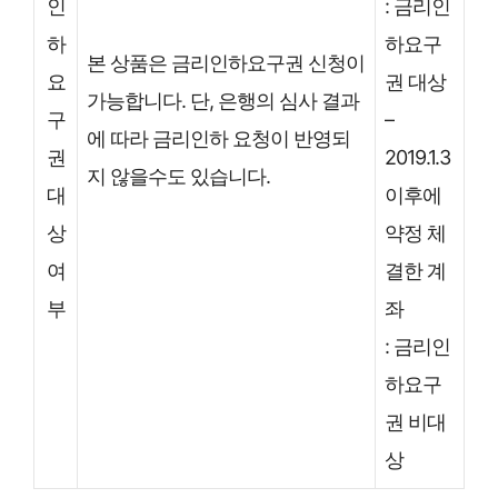
인
: 금리인
하
하요구
본 상품은 금리인하요구권 신청이
요
권 대상
가능합니다. 단, 은행의 심사 결과
구
–
에 따라 금리인하 요청이 반영되
권
2019.1.3
지 않을수도 있습니다.
대
이후에
상
약정 체
여
결한 계
부
좌
: 금리인
하요구
권 비대
상