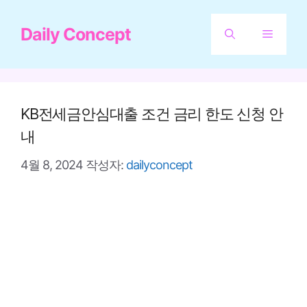
컨
Daily Concept
텐
메
츠
뉴
로
건
KB전세금안심대출 조건 금리 한도 신청 안
너
내
뛰
4월 8, 2024
작성자:
dailyconcept
기