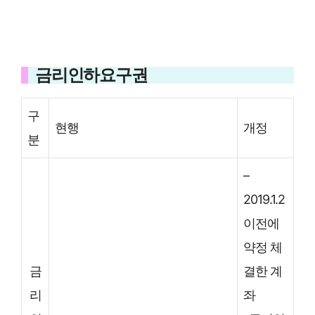
금리인하요구권
구
현행
개정
분
–
2019.1.2
이전에
약정 체
금
결한 계
리
좌