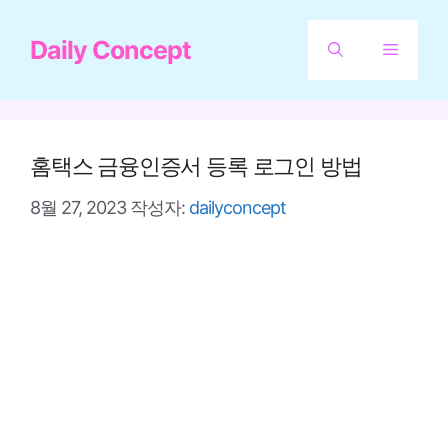
컨
Daily Concept
텐
메
츠
뉴
로
건
홈택스 금융인증서 등록 로그인 방법
너
8월 27, 2023
작성자:
dailyconcept
뛰
기