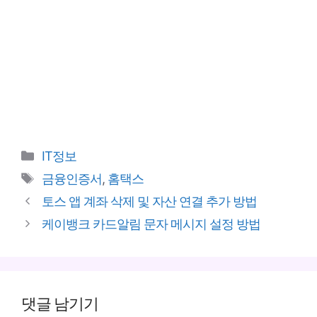
카
IT정보
테
태
금융인증서
,
홈택스
고
그
토스 앱 계좌 삭제 및 자산 연결 추가 방법
리
케이뱅크 카드알림 문자 메시지 설정 방법
댓글 남기기