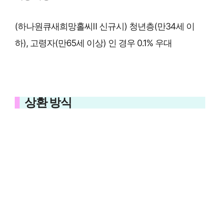
(하나원큐새희망홀씨Ⅱ 신규시) 청년층(만34세 이
하), 고령자(만65세 이상) 인 경우 0.1% 우대
상환 방식