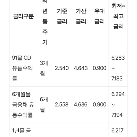
리
최저~
변
기준
가산
우대
금리구분
최고
동
금리
금리
금리
금리
주
기
91물 CD
6.283
3개
유통수익
2.540
4.643
0.900
~
월
률
7.183
6개월물
6.294
6개
금융채 유
2.558
4.636
0.900
~
월
통수익률
7.194
1년물 금
6.217