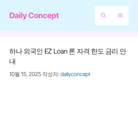
컨
Daily Concept
텐
메
츠
뉴
로
건
하나 외국인 EZ Loan 론 자격 한도 금리 안
너
내
뛰
10월 15, 2025
작성자:
dailyconcept
기