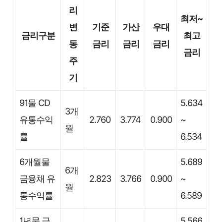
리
최저~
변
기준
가산
우대
금리구분
최고
동
금리
금리
금리
금리
주
기
91물 CD
5.634
3개
유통수익
2.760
3.774
0.900
~
월
률
6.534
6개월물
5.689
6개
금융채 유
2.823
3.766
0.900
~
월
통수익률
6.589
1년물 금
5.566