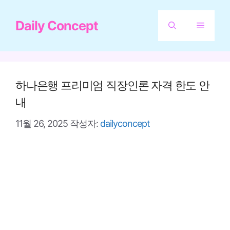
컨
Daily Concept
텐
메
츠
뉴
로
건
하나은행 프리미엄 직장인론 자격 한도 안
너
내
뛰
11월 26, 2025
작성자:
dailyconcept
기