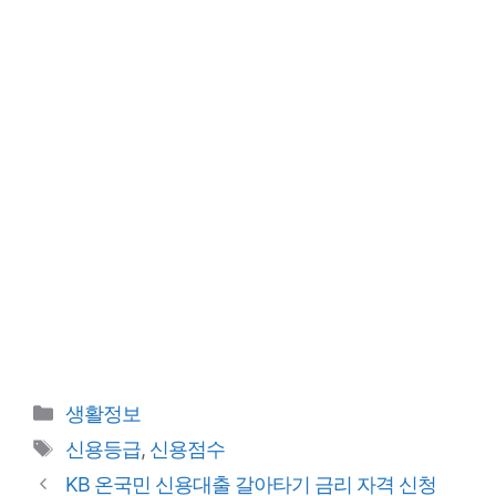
카
생활정보
테
태
신용등급
,
신용점수
고
그
KB 온국민 신용대출 갈아타기 금리 자격 신청