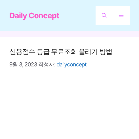
컨
Daily Concept
텐
메
츠
뉴
로
건
신용점수 등급 무료조회 올리기 방법
너
9월 3, 2023
작성자:
dailyconcept
뛰
기