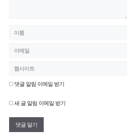
이
름
이
메
웹
일
사
댓글 알림 이메일 받기
이
트
새 글 알림 이메일 받기