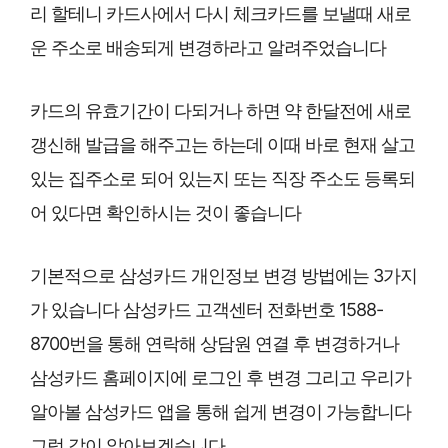
리 할테니 카드사에서 다시 체크카드를 보낼때 새로
운 주소로 배송되게 변경하라고 알려주었습니다
카드의 유효기간이 다되거나 하면 약 한달전에 새로
갱신해 발급을 해주고는 하는데 이때 바로 현재 살고
있는 집주소로 되어 있는지 또는 직장 주소도 등록되
어 있다면 확인하시는 것이 좋습니다
기본적으로 삼성카드 개인정보 변경 방법에는 3가지
가 있습니다 삼성카드 고객센터 전화번호 1588-
8700번을 통해 연락해 상담원 연결 후 변경하거나
삼성카드 홈페이지에 로그인 후 변경 그리고 우리가
알아볼 삼성카드 앱을 통해 쉽게 변경이 가능합니다
그럼 같이 알아보겠습니다