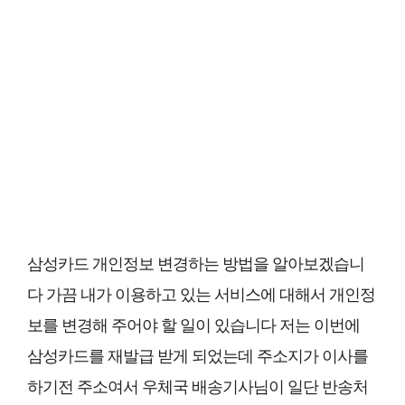
삼성카드 개인정보 변경하는 방법을 알아보겠습니
다 가끔 내가 이용하고 있는 서비스에 대해서 개인정
보를 변경해 주어야 할 일이 있습니다 저는 이번에
삼성카드를 재발급 받게 되었는데 주소지가 이사를
하기전 주소여서 우체국 배송기사님이 일단 반송처