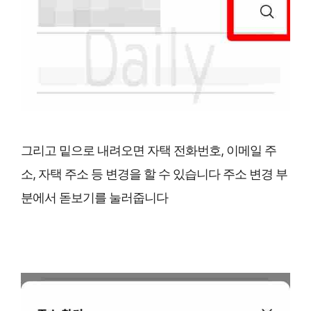
그리고 밑으로 내려오면 자택 전화번호, 이메일 주
소, 자택 주소 등 변경을 할 수 있습니다 주소 변경 부
분에서 돋보기를 눌러줍니다