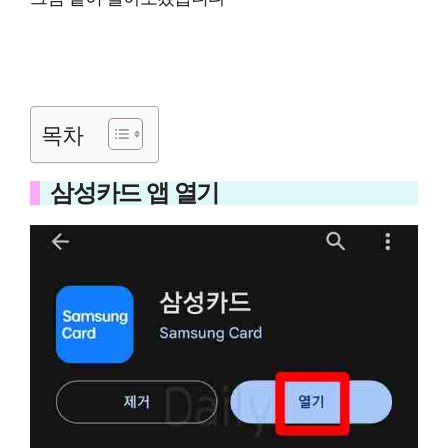
목차
삼성카드 앱 열기