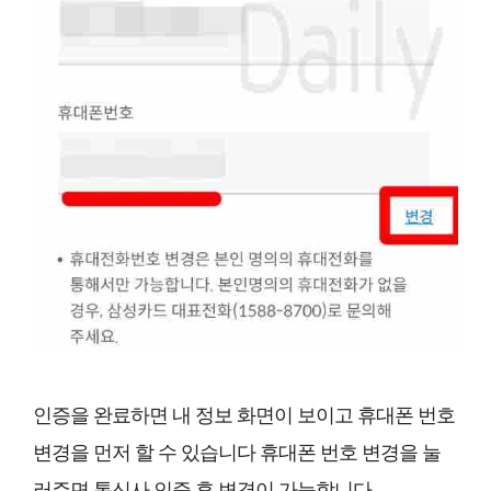
인증을 완료하면 내 정보 화면이 보이고 휴대폰 번호
변경을 먼저 할 수 있습니다 휴대폰 번호 변경을 눌
러주면 통신사 인증 후 변경이 가능합니다