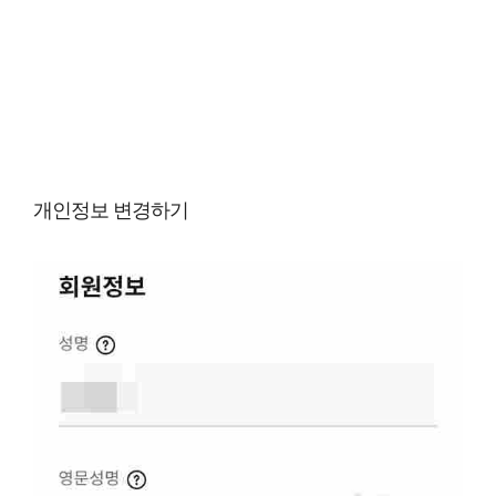
개인정보 변경하기