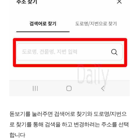
돋보기를 눌러주면 검색어로 찾기와 도로명/지번으
로 찾기를 통해 검색을 하고 변경하려는 주소를 선택
합니다