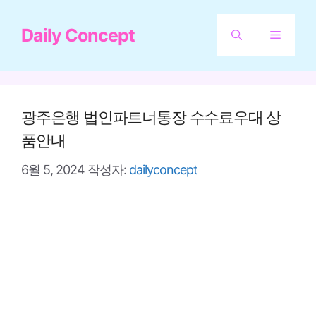
컨
Daily Concept
텐
메
츠
뉴
로
건
광주은행 법인파트너통장 수수료우대 상
너
품안내
뛰
6월 5, 2024
작성자:
dailyconcept
기