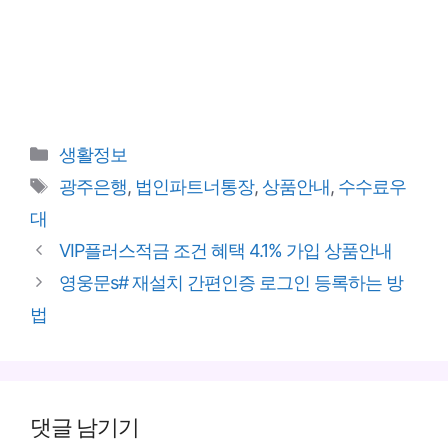
카
생활정보
테
태
광주은행
,
법인파트너통장
,
상품안내
,
수수료우
고
그
대
리
VIP플러스적금 조건 혜택 4.1% 가입 상품안내
영웅문s# 재설치 간편인증 로그인 등록하는 방
법
댓글 남기기