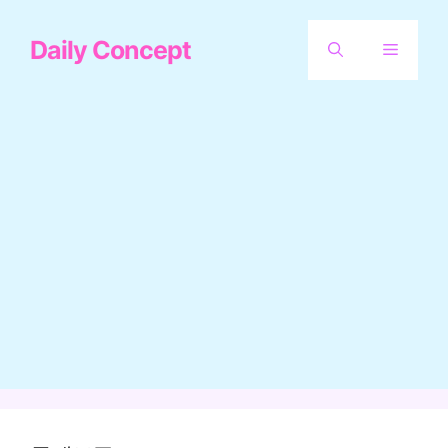
컨
Daily Concept
텐
메
츠
뉴
로
건
너
뛰
기