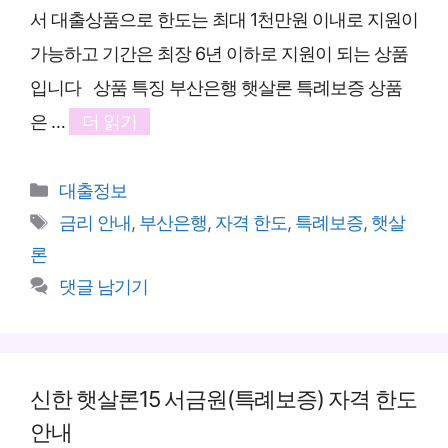
서 대출상품으로 한도는 최대 1천만원 이내로 지원이
가능하고 기간은 최장 6년 이하로 지원이 되는 상품
입니다 상품 특징 부산은행 햇살론 특례보증 상품
은 …
더 읽기
카
대출정보
테
태
금리 안내
,
부산은행
,
자격 한도
,
특례보증
,
햇살
고
그
론
리
댓글 남기기
신한 햇살론15 서금원(특례보증) 자격 한도
안내