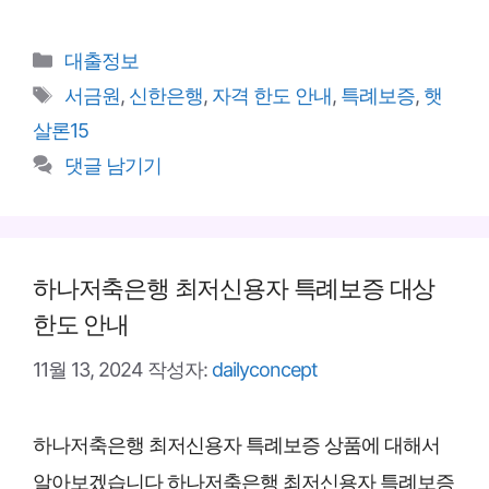
카
대출정보
테
태
서금원
,
신한은행
,
자격 한도 안내
,
특례보증
,
햇
고
그
살론15
리
댓글 남기기
하나저축은행 최저신용자 특례보증 대상
한도 안내
11월 13, 2024
작성자:
dailyconcept
하나저축은행 최저신용자 특례보증 상품에 대해서
알아보겠습니다 하나저축은행 최저신용자 특례보증