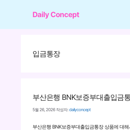
컨
텐
Daily Concept
츠
로
건
너
입금통장
뛰
기
부산은행 BNK보증부대출입금통
5월 26, 2026
작성자:
dailyconcept
부산은행 BNK보증부대출입금통장 상품에 대해서