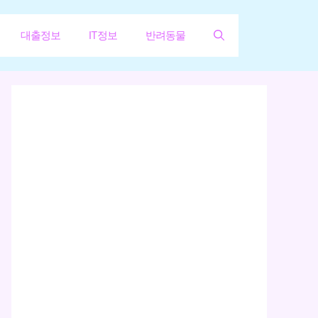
대출정보
IT정보
반려동물