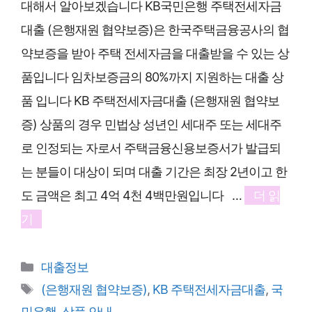
대해서 알아보겠습니다 KB국민은행 주택전세자금
대출 (은행재원 협약보증)은 한국주택금융공사의 협
약보증을 받아 주택 전세자금을 대출받을 수 있는 상
품입니다 임차보증금의 80%까지 지원하는 대출 상
품 입니다 KB 주택전세자금대출 (은행재원 협약보
증) 상품의 경우 민법상 성년인 세대주 또는 세대주
로 인정되는 자로서 주택금융신용보증서가 발급되
는 분들이 대상이 되며 대출 기간은 최장 2년이고 한
도 금액은 최고 4억 4천 4백만원입니다 …
더 읽
기
카
대출정보
테
태
(은행재원 협약보증)
,
KB 주택전세자금대출
,
국
고
그
민은행
,
상품 안내