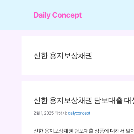
컨
텐
Daily Concept
츠
로
건
너
신한 용지보상채권
뛰
기
신한 용지보상채권 담보대출 대상
2월 1, 2025
작성자:
dailyconcept
신한 용지보상채권 담보대출 상품에 대해서 알