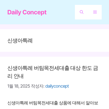
컨
Daily Concept
텐
메
츠
뉴
로
건
신생아특례
너
뛰
기
신생아특례 버팀목전세대출 대상 한도 금
리 안내
1월 18, 2025
작성자:
dailyconcept
신생아특례 버팀목전세대출 상품에 대해서 알아보