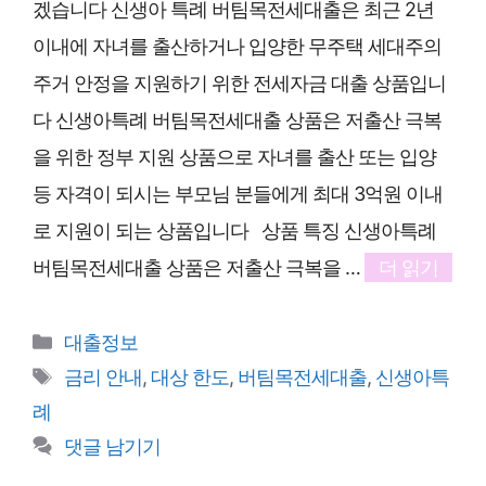
겠습니다 신생아 특례 버팀목전세대출은 최근 2년
이내에 자녀를 출산하거나 입양한 무주택 세대주의
주거 안정을 지원하기 위한 전세자금 대출 상품입니
다 신생아특례 버팀목전세대출 상품은 저출산 극복
을 위한 정부 지원 상품으로 자녀를 출산 또는 입양
등 자격이 되시는 부모님 분들에게 최대 3억원 이내
로 지원이 되는 상품입니다 상품 특징 신생아특례
버팀목전세대출 상품은 저출산 극복을 …
더 읽기
카
대출정보
테
태
금리 안내
,
대상 한도
,
버팀목전세대출
,
신생아특
고
그
례
리
댓글 남기기