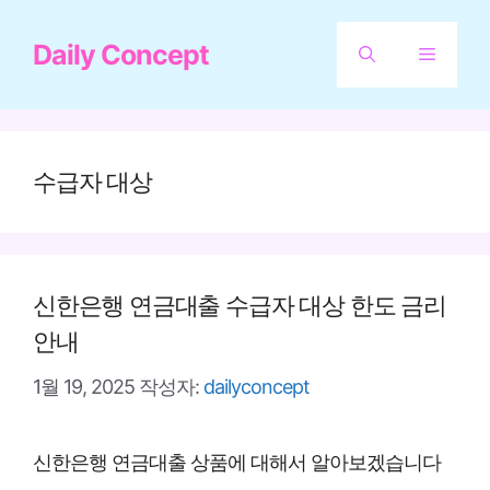
컨
Daily Concept
텐
메
츠
뉴
로
건
수급자 대상
너
뛰
기
신한은행 연금대출 수급자 대상 한도 금리
안내
1월 19, 2025
작성자:
dailyconcept
신한은행 연금대출 상품에 대해서 알아보겠습니다