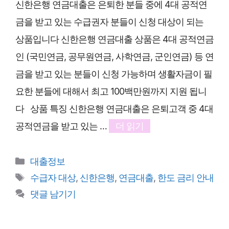
신한은행 연금대출은 은퇴한 분들 중에 4대 공적연
금을 받고 있는 수급권자 분들이 신청 대상이 되는
상품입니다 신한은행 연금대출 상품은 4대 공적연금
인 (국민연금, 공무원연금, 사학연금, 군인연금) 등 연
금을 받고 있는 분들이 신청 가능하며 생활자금이 필
요한 분들에 대해서 최고 100백만원까지 지원 됩니
다 상품 특징 신한은행 연금대출은 은퇴고객 중 4대
공적연금을 받고 있는 …
더 읽기
카
대출정보
테
태
수급자 대상
,
신한은행
,
연금대출
,
한도 금리 안내
고
그
댓글 남기기
리