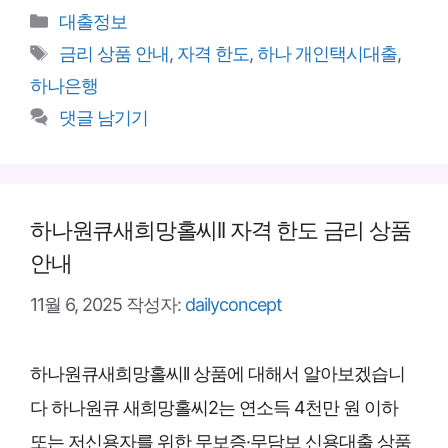
카
대출정보
테
태
금리 상품 안내
,
자격 한도
,
하나 개인택시대출
,
고
그
하나은행
리
댓글 남기기
하나원큐새희망홀씨ll 자격 한도 금리 상품
안내
11월 6, 2025
작성자:
dailyconcept
하나원큐새희망홀씨ll 상품에 대해서 알아보겠습니
다 하나원큐 새희망홀씨2는 연소득 4천만 원 이하
또는 저신용자를 위한 무보증·무담보 신용대출 상품