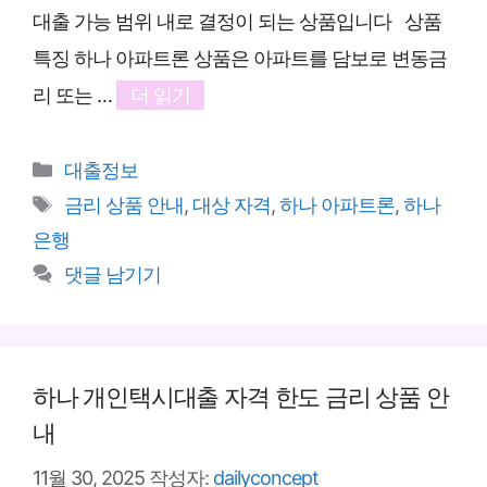
대출 가능 범위 내로 결정이 되는 상품입니다 상품
특징 하나 아파트론 상품은 아파트를 담보로 변동금
리 또는 …
더 읽기
카
대출정보
테
태
금리 상품 안내
,
대상 자격
,
하나 아파트론
,
하나
고
그
은행
리
댓글 남기기
하나 개인택시대출 자격 한도 금리 상품 안
내
11월 30, 2025
작성자:
dailyconcept