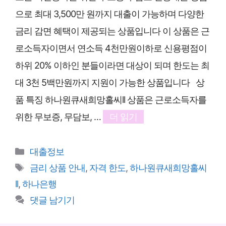
으로 최대 3,500만 원까지 대출이 가능하며 다양한
금리 감면 혜택이 제공되는 상품입니다 이 상품은 근
로소득자이면서 연소득 4천만원이하로 신용평점이
하위 20% 이하인 분들이라면 대상이 되며 한도는 최
대 3천 5백만원까지 지원이 가능한 상품입니다 상
품 특징 하나원큐새희망홀씨ll 상품은 근로소득자를
위한 무보증, 무담보, …
더 읽기
카
대출정보
테
태
금리 상품 안내
,
자격 한도
,
하나원큐새희망홀씨
고
그
ll
,
하나은행
리
댓글 남기기