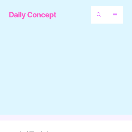
컨
Daily Concept
텐
메
츠
뉴
로
건
너
뛰
기