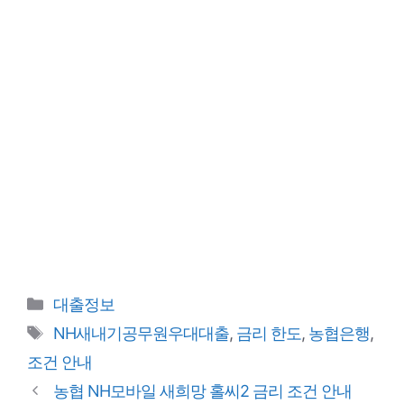
카
대출정보
테
태
NH새내기공무원우대대출
,
금리 한도
,
농협은행
,
고
그
조건 안내
리
농협 NH모바일 새희망 홀씨2 금리 조건 안내