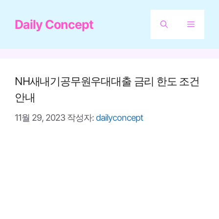
컨
Daily Concept
텐
메
츠
뉴
로
건
NH새내기공무원우대대출 금리 한도 조건
너
안내
뛰
11월 29, 2023
작성자:
dailyconcept
기