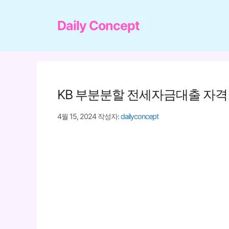
컨
텐
Daily Concept
츠
로
건
너
KB 부분분할 전세자금대출 자격
뛰
기
4월 15, 2024
작성자:
dailyconcept