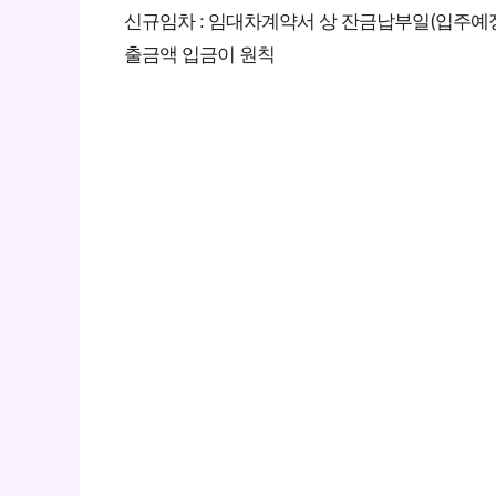
신규임차 : 임대차계약서 상 잔금납부일(입주예정
출금액 입금이 원칙