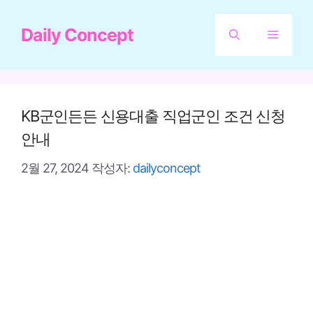
컨
Daily Concept
텐
메
츠
뉴
로
건
KB군인든든 신용대출 직업군인 조건 신청
너
안내
뛰
2월 27, 2024
작성자:
dailyconcept
기