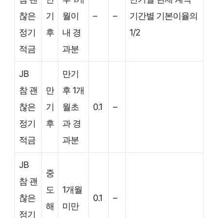
찮은
기
월이
–
–
기간별 기본이율의
정기
후
내 경
1/2
적금
과분
JB
만기
참 괜
만
후 1개
찮은
기
월초
0.1
–
정기
후
과 경
적금
과분
JB
중
참 괜
도
1개월
찮은
0.1
–
해
미만
정기