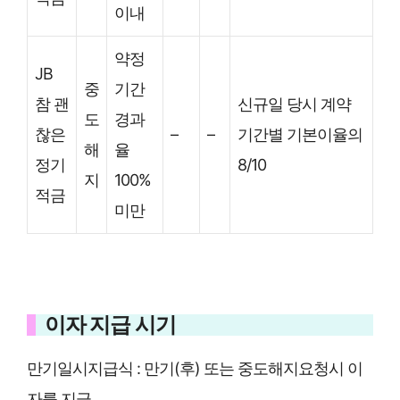
이내
약정
JB
중
기간
참 괜
신규일 당시 계약
도
경과
찮은
–
–
기간별 기본이율의
해
율
정기
8/10
지
100%
적금
미만
이자 지급 시기
만기일시지급식 : 만기(후) 또는 중도해지요청시 이
자를 지급