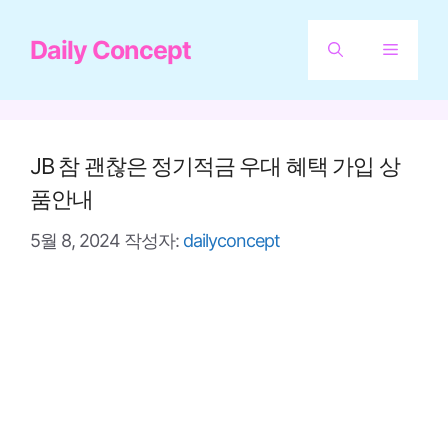
컨
Daily Concept
텐
메
츠
뉴
로
건
JB 참 괜찮은 정기적금 우대 혜택 가입 상
너
품안내
뛰
5월 8, 2024
작성자:
dailyconcept
기