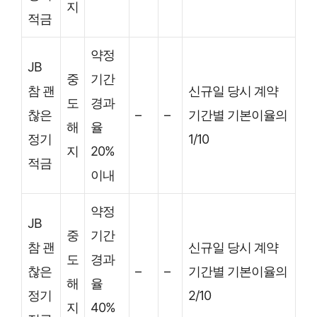
지
적금
약정
JB
중
기간
참 괜
신규일 당시 계약
도
경과
찮은
–
–
기간별 기본이율의
해
율
정기
1/10
지
20%
적금
이내
약정
JB
중
기간
참 괜
신규일 당시 계약
도
경과
찮은
–
–
기간별 기본이율의
해
율
정기
2/10
지
40%