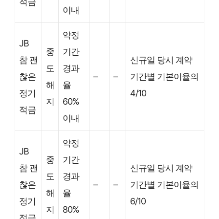
적금
이내
약정
JB
중
기간
참 괜
신규일 당시 계약
도
경과
찮은
–
–
기간별 기본이율의
해
율
정기
4/10
지
60%
적금
이내
약정
JB
중
기간
참 괜
신규일 당시 계약
도
경과
찮은
–
–
기간별 기본이율의
해
율
정기
6/10
지
80%
적금