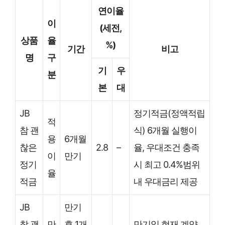
연이율
이
(세전,
상품
율
%)
기간
비고
명
구
기
우
분
본
대
JB
정기적금(정액적립
적
참 괜
식) 6개월 실행이
용
6개월
찮은
2.8
–
율, 우대조건 충족
이
만기
정기
시 최고 0.4%범위
율
적금
내 우대금리 제공
JB
만기
참 괜
만
후 1개
만기일 현재 계약