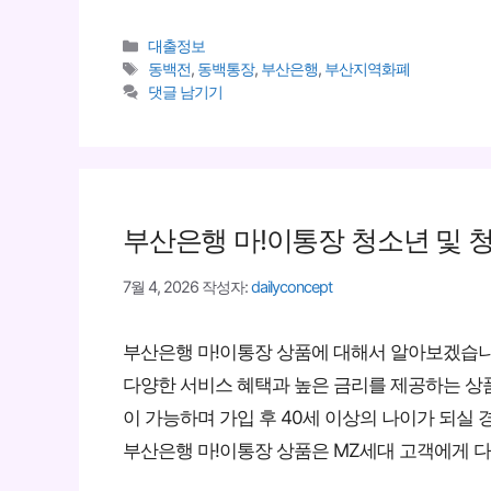
카
대출정보
테
태
동백전
,
동백통장
,
부산은행
,
부산지역화폐
고
그
댓글 남기기
리
부산은행 마!이통장 청소년 및 
7월 4, 2026
작성자:
dailyconcept
부산은행 마!이통장 상품에 대해서 알아보겠습
다양한 서비스 혜택과 높은 금리를 제공하는 상품입
이 가능하며 가입 후 40세 이상의 나이가 되실
부산은행 마!이통장 상품은 MZ세대 고객에게 