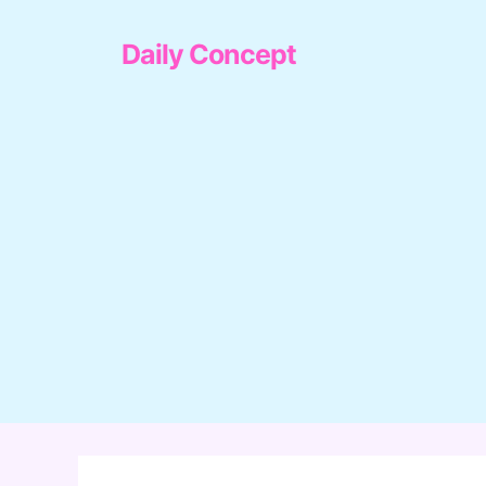
컨
텐
Daily Concept
츠
로
건
너
뛰
기