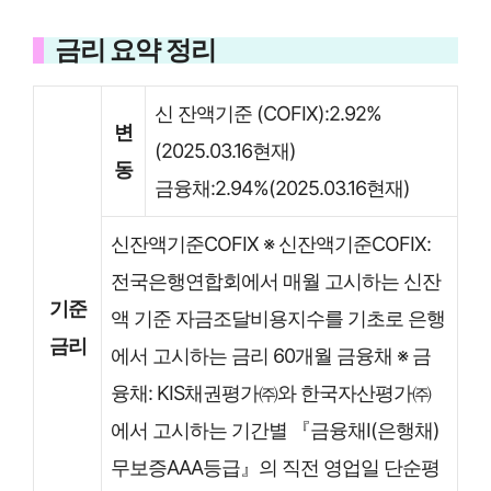
금리 요약 정리
신 잔액기준 (COFIX):2.92%
변
(2025.03.16현재)
동
금융채:2.94%(2025.03.16현재)
신잔액기준COFIX ※ 신잔액기준COFIX:
전국은행연합회에서 매월 고시하는 신잔
기준
액 기준 자금조달비용지수를 기초로 은행
금리
에서 고시하는 금리 60개월 금융채 ※ 금
융채: KIS채권평가㈜와 한국자산평가㈜
에서 고시하는 기간별 『금융채Ⅰ(은행채)
무보증AAA등급』의 직전 영업일 단순평