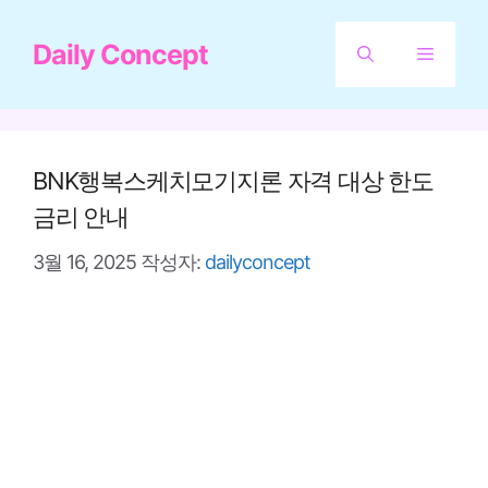
컨
Daily Concept
텐
메
츠
뉴
로
건
BNK행복스케치모기지론 자격 대상 한도
너
금리 안내
뛰
3월 16, 2025
작성자:
dailyconcept
기