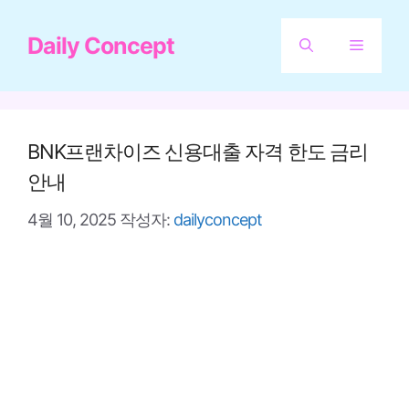
컨
Daily Concept
텐
메
츠
뉴
로
건
BNK프랜차이즈 신용대출 자격 한도 금리
너
안내
뛰
4월 10, 2025
작성자:
dailyconcept
기