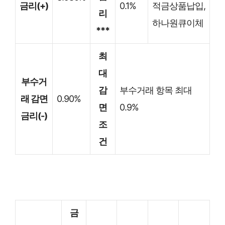
금리(+)
0.1%
적금상품납입,
리
하나원큐이체
***
최
대
부수거
감
부수거래 항목 최대
래 감면
0.90%
면
0.9%
금리(-)
조
건
금