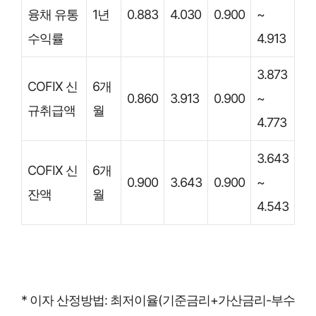
융채 유통
1년
0.883
4.030
0.900
~
수익률
4.913
3.873
COFIX 신
6개
0.860
3.913
0.900
~
규취급액
월
4.773
3.643
COFIX 신
6개
0.900
3.643
0.900
~
잔액
월
4.543
* 이자 산정방법: 최저이율(기준금리+가산금리-부수