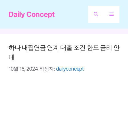
컨
Daily Concept
텐
메
츠
뉴
로
건
하나 내집연금 연계 대출 조건 한도 금리 안
너
내
뛰
10월 16, 2024
작성자:
dailyconcept
기