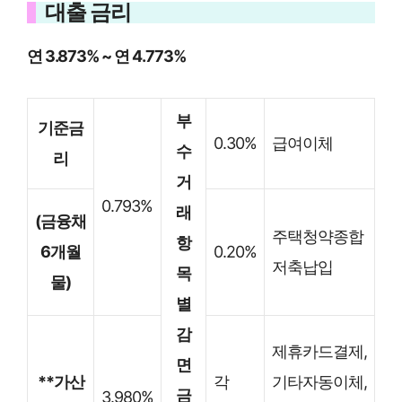
대출 금리
연 3.873% ~ 연 4.773%
부
기준금
0.30%
급여이체
수
리
거
0.793%
래
(금융채
주택청약종합
항
6개월
0.20%
저축납입
목
물)
별
감
제휴카드결제,
면
**가산
각
기타자동이체,
금
3.980%