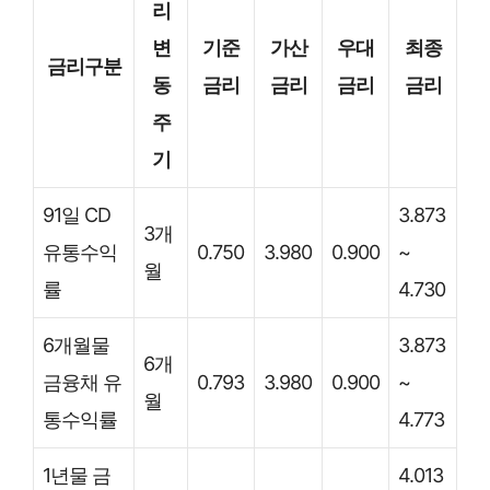
리
변
기준
가산
우대
최종
금리구분
동
금리
금리
금리
금리
주
기
91일 CD
3.873
3개
유통수익
0.750
3.980
0.900
~
월
률
4.730
6개월물
3.873
6개
금융채 유
0.793
3.980
0.900
~
월
통수익률
4.773
1년물 금
4.013