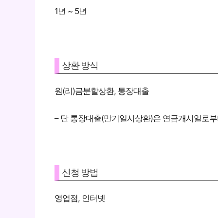
1년 ~ 5년
상환 방식
원(리)금분할상환, 통장대출
– 단 통장대출(만기일시상환)은 연금개시일로부
신청 방법
영업점, 인터넷