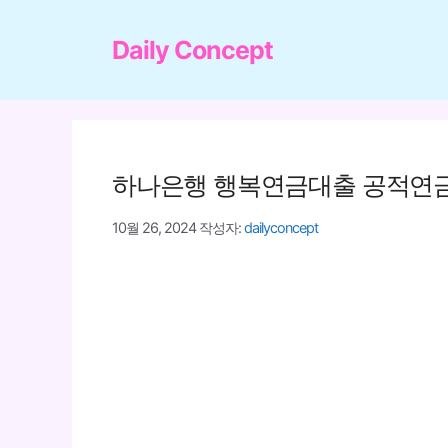
컨
텐
Daily Concept
츠
로
건
너
하나은행 행복연금대출 공적연금
뛰
기
10월 26, 2024
작성자:
dailyconcept