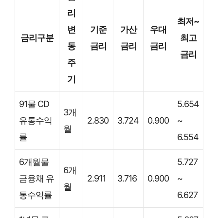
리
최저~
변
기준
가산
우대
금리구분
최고
동
금리
금리
금리
금리
주
기
91물 CD
5.654
3개
유통수익
2.830
3.724
0.900
~
월
률
6.554
6개월물
5.727
6개
금융채 유
2.911
3.716
0.900
~
월
통수익률
6.627