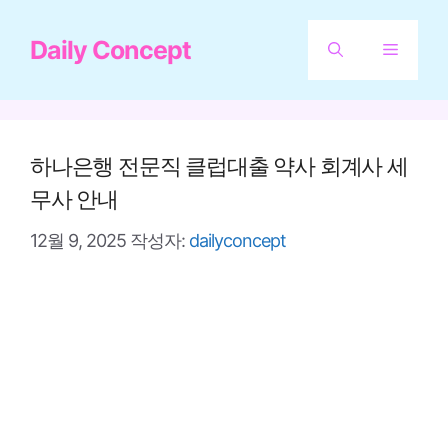
컨
Daily Concept
텐
메
츠
뉴
로
건
하나은행 전문직 클럽대출 약사 회계사 세
너
무사 안내
뛰
12월 9, 2025
작성자:
dailyconcept
기