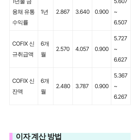
1년물 금
5.607
융채 유통
1년
2.867
3.640
0.900
~
수익률
6.507
5.727
COFIX 신
6개
2.570
4.057
0.900
~
규취급액
월
6.627
5.367
COFIX 신
6개
2.480
3.787
0.900
~
잔액
월
6.267
이자 계산 방법