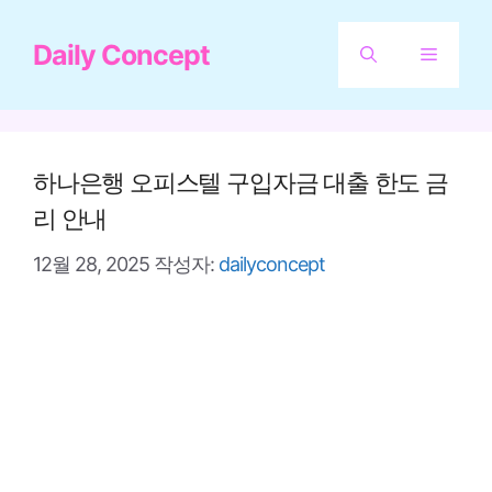
컨
Daily Concept
텐
메
츠
뉴
로
건
하나은행 오피스텔 구입자금 대출 한도 금
너
리 안내
뛰
12월 28, 2025
작성자:
dailyconcept
기