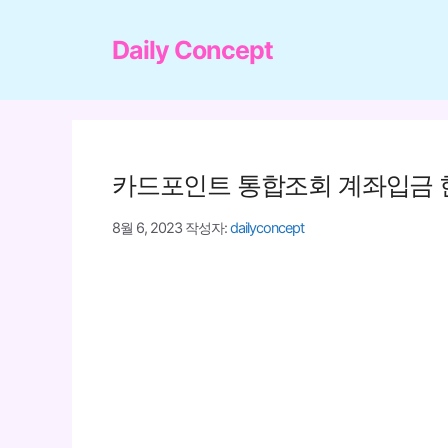
컨
텐
Daily Concept
츠
로
건
너
카드포인트 통합조회 계좌입금 
뛰
기
8월 6, 2023
작성자:
dailyconcept