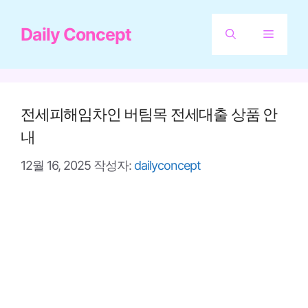
컨
Daily Concept
텐
메
츠
뉴
로
건
전세피해임차인 버팀목 전세대출 상품 안
너
내
뛰
12월 16, 2025
작성자:
dailyconcept
기