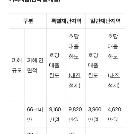
구분
특별재난지역
일반재난지역
호당
호당
대출
대출
호당
호당
한도
한도
피해
피해 연
대출
대출
규모
면적
(내진
(내진
한도
한도
설계)
설계)
66㎡미
9,160
9,820
3,960
4,620
만
만원
만원
만원
만원