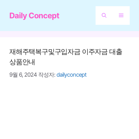
컨
Daily Concept
텐
메
츠
뉴
로
건
재해주택복구및구입자금 이주자금 대출
너
상품안내
뛰
9월 6, 2024
작성자:
dailyconcept
기