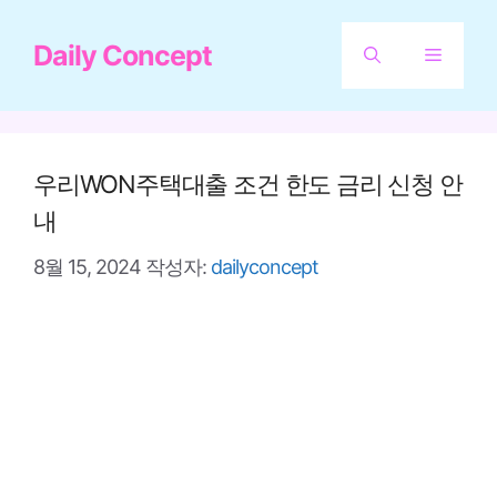
컨
Daily Concept
텐
메
츠
뉴
로
건
우리WON주택대출 조건 한도 금리 신청 안
너
내
뛰
8월 15, 2024
작성자:
dailyconcept
기