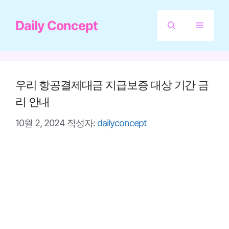
컨
Daily Concept
텐
메
츠
뉴
로
건
우리 항공결제대금 지급보증 대상 기간 금
너
리 안내
뛰
10월 2, 2024
작성자:
dailyconcept
기