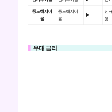
중도해지이
중도해지이
신규
▶
율
율
용
우대 금리