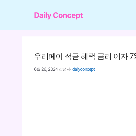
컨
텐
Daily Concept
츠
로
건
너
우리페이 적금 혜택 금리 이자 7
뛰
기
6월 26, 2024
작성자:
dailyconcept