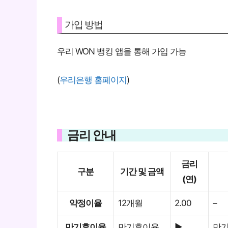
가입 방법
우리 WON 뱅킹 앱을 통해 가입 가능
(
우리은행 홈페이지
)
금리 안내
금리
구분
기간 및 금액
(연)
약정이율
12개월
2.00
–
만기후이율
만기후이율
▶
만기