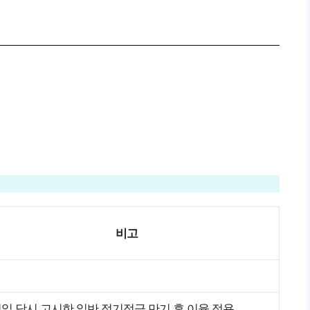
비고
일 당시 고시한 일반 정기적금 만기 후 이율 적용