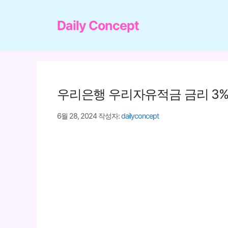
컨
텐
Daily Concept
츠
로
건
너
우리은행 우리자유적금 금리 3%
뛰
기
6월 28, 2024
작성자:
dailyconcept