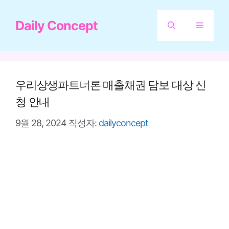
컨
Daily Concept
텐
메
츠
뉴
로
건
우리상생파트너론 매출채권 담보 대상 신
너
청 안내
뛰
9월 28, 2024
작성자:
dailyconcept
기