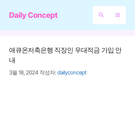
컨
Daily Concept
텐
메
츠
뉴
로
건
애큐온저축은행 직장인 우대적금 가입 안
너
내
뛰
3월 18, 2024
작성자:
dailyconcept
기