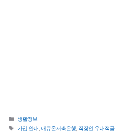
카
생활정보
테
태
가입 안내
,
애큐온저축은행
,
직장인 우대적금