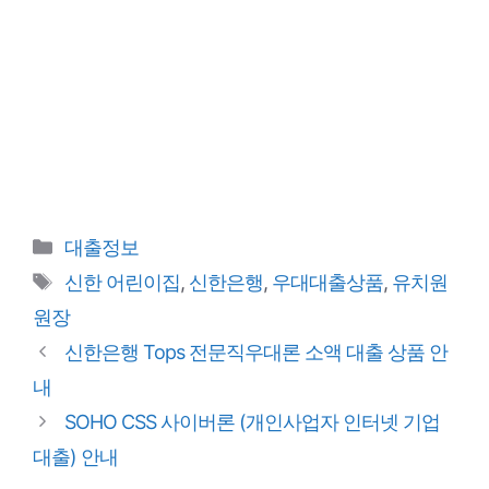
카
대출정보
테
태
신한 어린이집
,
신한은행
,
우대대출상품
,
유치원
고
그
원장
리
신한은행 Tops 전문직우대론 소액 대출 상품 안
내
SOHO CSS 사이버론 (개인사업자 인터넷 기업
대출) 안내