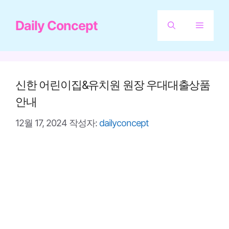
컨
Daily Concept
텐
메
츠
뉴
로
건
신한 어린이집&유치원 원장 우대대출상품
너
안내
뛰
12월 17, 2024
작성자:
dailyconcept
기