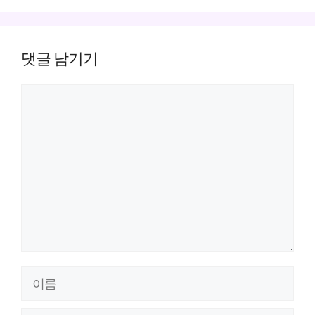
댓글 남기기
댓
글
이
름