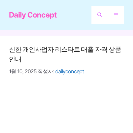
컨
Daily Concept
텐
메
츠
뉴
로
건
신한 개인사업자 리스타트 대출 자격 상품
너
안내
뛰
1월 10, 2025
작성자:
dailyconcept
기