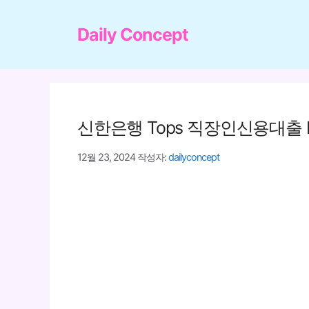
컨
텐
Daily Concept
츠
로
건
너
신한은행 Tops 직장인신용대출 I
뛰
기
12월 23, 2024
작성자:
dailyconcept