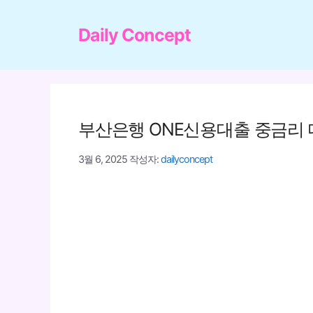
컨
텐
Daily Concept
츠
로
건
너
부산은행 ONE신용대출 중금리 
뛰
기
3월 6, 2025
작성자:
dailyconcept