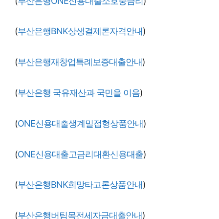
(
부산은행ONE신용대출소호중금리
)
(
부산은행BNK상생결제론자격안내
)
(
부산은행재창업특례보증대출안내
)
(
부산은행 국유재산과 국민을 이음
)
(
ONE신용대출생계밀접형상품안내
)
(
ONE신용대출고금리대환신용대출
)
(
부산은행BNK희망타고론상품안내
)
(
부산은행버팀목전세자금대출안내
)