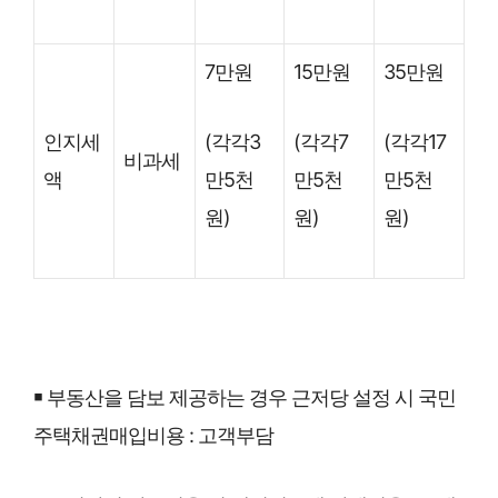
7만원
15만원
35만원
(각각3
(각각7
(각각17
인지세
비과세
만5천
만5천
만5천
액
원)
원)
원)
￭ 부동산을 담보 제공하는 경우 근저당 설정 시 국민
주택채권매입비용 : 고객부담