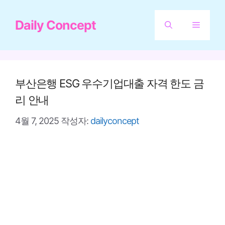
컨
Daily Concept
텐
메
츠
뉴
로
건
부산은행 ESG 우수기업대출 자격 한도 금
너
리 안내
뛰
4월 7, 2025
작성자:
dailyconcept
기