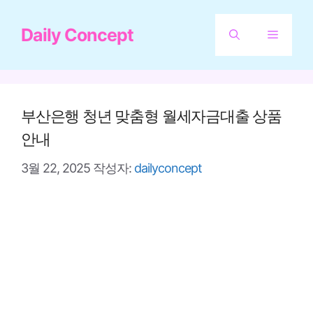
컨
Daily Concept
텐
메
츠
뉴
로
건
부산은행 청년 맞춤형 월세자금대출 상품
너
안내
뛰
3월 22, 2025
작성자:
dailyconcept
기